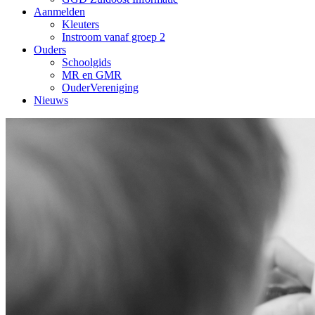
Aanmelden
Kleuters
Instroom vanaf groep 2
Ouders
Schoolgids
MR en GMR
OuderVereniging
Nieuws