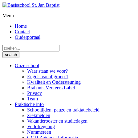
Menu
Home
Contact
Ouderportaal
Onze school
Waar staan we voor?
Engels vanaf groep 1
Kwaliteit en Ondersteuning
Brabants Verkeers Label
Privacy
Team
Praktische info
Schooltijden, pauze en traktatiebeleid
Ziekmelden
Vakantierooster en studiedagen
Verlofregeling
Nummereen
GGD Zuidoost Informatie