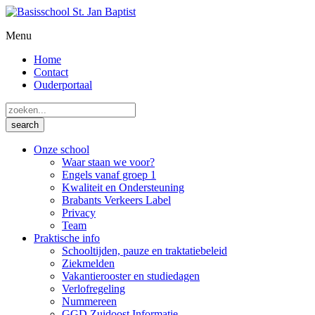
Menu
Home
Contact
Ouderportaal
Onze school
Waar staan we voor?
Engels vanaf groep 1
Kwaliteit en Ondersteuning
Brabants Verkeers Label
Privacy
Team
Praktische info
Schooltijden, pauze en traktatiebeleid
Ziekmelden
Vakantierooster en studiedagen
Verlofregeling
Nummereen
GGD Zuidoost Informatie