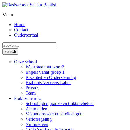
Menu
Home
Contact
Ouderportaal
Onze school
Waar staan we voor?
Engels vanaf groep 1
Kwaliteit en Ondersteuning
Brabants Verkeers Label
Privacy
Team
Praktische info
Schooltijden, pauze en traktatiebeleid
Ziekmelden
Vakantierooster en studiedagen
Verlofregeling
Nummereen
GGD Zuidoost Informatie