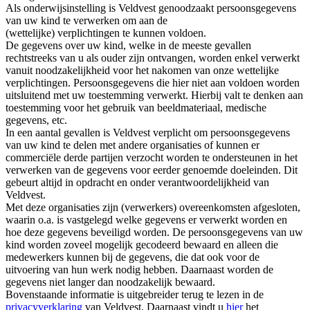
Als onderwijsinstelling is Veldvest genoodzaakt persoonsgegevens
van uw kind te verwerken om aan de
(wettelijke) verplichtingen te kunnen voldoen.
De gegevens over uw kind, welke in de meeste gevallen
rechtstreeks van u als ouder zijn ontvangen, worden enkel verwerkt
vanuit noodzakelijkheid voor het nakomen van onze wettelijke
verplichtingen. Persoonsgegevens die hier niet aan voldoen worden
uitsluitend met uw toestemming verwerkt. Hierbij valt te denken aan
toestemming voor het gebruik van beeldmateriaal, medische
gegevens, etc.
In een aantal gevallen is Veldvest verplicht om persoonsgegevens
van uw kind te delen met andere organisaties of kunnen er
commerciële derde partijen verzocht worden te ondersteunen in het
verwerken van de gegevens voor eerder genoemde doeleinden. Dit
gebeurt altijd in opdracht en onder verantwoordelijkheid van
Veldvest.
Met deze organisaties zijn (verwerkers) overeenkomsten afgesloten,
waarin o.a. is vastgelegd welke gegevens er verwerkt worden en
hoe deze gegevens beveiligd worden. De persoonsgegevens van uw
kind worden zoveel mogelijk gecodeerd bewaard en alleen die
medewerkers kunnen bij de gegevens, die dat ook voor de
uitvoering van hun werk nodig hebben. Daarnaast worden de
gegevens niet langer dan noodzakelijk bewaard.
Bovenstaande informatie is uitgebreider terug te lezen in de
privacyverklaring
van Veldvest. Daarnaast vindt u
hier
het