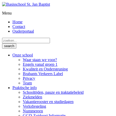
Menu
Home
Contact
Ouderportaal
Onze school
Waar staan we voor?
Engels vanaf groep 1
Kwaliteit en Ondersteuning
Brabants Verkeers Label
Privacy
Team
Praktische info
Schooltijden, pauze en traktatiebeleid
Ziekmelden
Vakantierooster en studiedagen
Verlofregeling
Nummereen
GGD Zuidoost Informatie