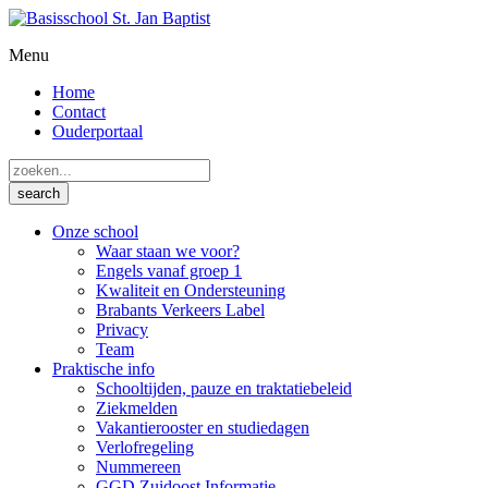
Menu
Home
Contact
Ouderportaal
Onze school
Waar staan we voor?
Engels vanaf groep 1
Kwaliteit en Ondersteuning
Brabants Verkeers Label
Privacy
Team
Praktische info
Schooltijden, pauze en traktatiebeleid
Ziekmelden
Vakantierooster en studiedagen
Verlofregeling
Nummereen
GGD Zuidoost Informatie