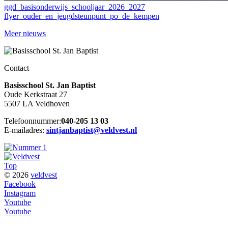
ggd_basisonderwijs_schooljaar_2026_2027
flyer_ouder_en_jeugdsteunpunt_po_de_kempen
Meer nieuws
Contact
Basisschool St. Jan Baptist
Oude Kerkstraat 27
5507 LA Veldhoven
Telefoonnummer:
040-205 13 03
E-mailadres:
sintjanbaptist@veldvest.nl
Top
© 2026
veldvest
Facebook
Instagram
Youtube
Youtube