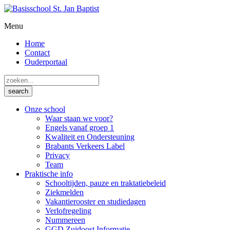
Menu
Home
Contact
Ouderportaal
Onze school
Waar staan we voor?
Engels vanaf groep 1
Kwaliteit en Ondersteuning
Brabants Verkeers Label
Privacy
Team
Praktische info
Schooltijden, pauze en traktatiebeleid
Ziekmelden
Vakantierooster en studiedagen
Verlofregeling
Nummereen
GGD Zuidoost Informatie