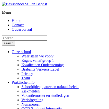
Menu
Home
Contact
Ouderportaal
Onze school
Waar staan we voor?
Engels vanaf groep 1
Kwaliteit en Ondersteuning
Brabants Verkeers Label
Privacy
Team
Praktische info
Schooltijden, pauze en traktatiebeleid
Ziekmelden
Vakantierooster en studiedagen
Verlofregeling
Nummereen
GGD Zuidoost Informatie